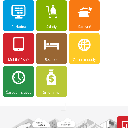
Pokladna
Sklady
Kuchyně
Mobilní číšník
Recepce
Online moduly
Časování služeb
Směnárna