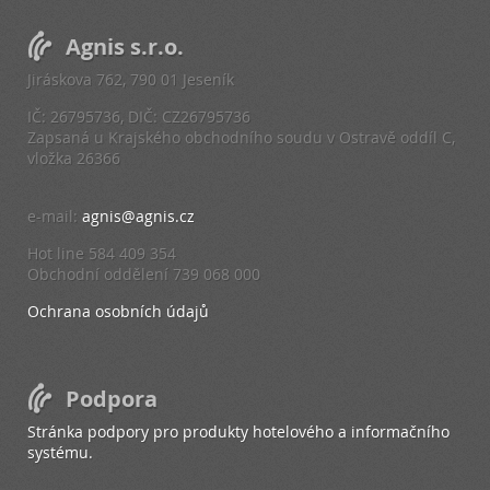
Agnis s.r.o.
Jiráskova 762, 790 01 Jeseník
IČ: 26795736, DIČ: CZ26795736
Zapsaná u Krajského obchodního soudu v Ostravě oddíl C,
vložka 26366
e-mail:
agnis@agnis.cz
Hot line 584 409 354
Obchodní oddělení 739 068 000
Ochrana osobních údajů
Podpora
Stránka podpory pro produkty hotelového a informačního
systému.