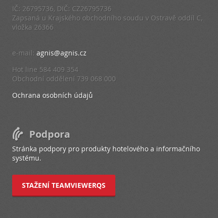
IČ: 26795736, DIČ: CZ26795736
Zapsaná u Krajského obchodního soudu v Ostravě oddíl C,
vložka 26366
e-mail:
agnis@agnis.cz
Hot line 584 409 354
Obchodní oddělení 739 068 000
Ochrana osobních údajů
Podpora
Stránka podpory pro produkty hotelového a informačního
systému.
STAŽENÍ TEAMVIEWERQS