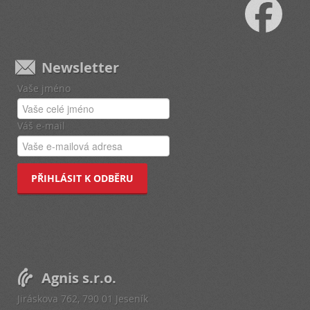
Newsletter
Vaše jméno
Váš e-mail
PŘIHLÁSIT K ODBĚRU
Agnis s.r.o.
Jiráskova 762, 790 01 Jeseník