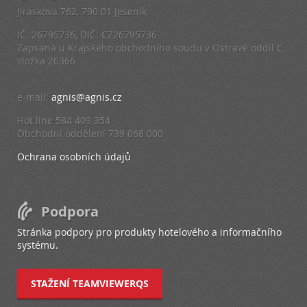
Jiráskova 762, 790 01 Jeseník
IČ: 26795736, DIČ: CZ26795736
Zapsaná u Krajského obchodního soudu v Ostravě oddíl C,
vložka 26366
e-mail:
agnis@agnis.cz
Hot line 584 409 354
Obchodní oddělení 739 068 000
Ochrana osobních údajů
Podpora
Stránka podpory pro produkty hotelového a informačního
systému.
STAŽENÍ TEAMVIEWERQS