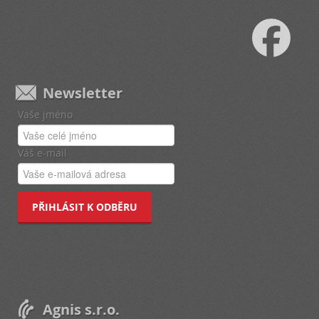
Newsletter
Vaše jméno
Váš e-mail
PŘIHLÁSIT K ODBĚRU
Agnis s.r.o.