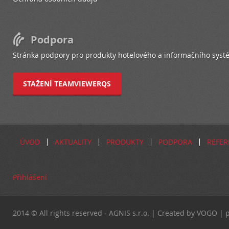
Podpora
Stránka podpory pro produkty hotelového a informačního syst
STAŽENÍ TEAMVIEWERQS
ÚVOD
AKTUALITY
PRODUKTY
PODPORA
REFER
Přihlášení
2014 © All rights reserved - AGNIS s.r.o. | Created by VOGO 