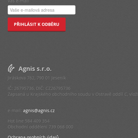
Váš e-mail
PŘIHLÁSIT K ODBĚRU
Agnis s.r.o.
Jiráskova 762, 790 01 Jeseník
IČ: 26795736, DIČ: CZ26795736
Zapsaná u Krajského obchodního soudu v Ostravě oddíl C, vlo
e-mail:
agnis@agnis.cz
Hot line 584 409 354
Obchodní oddělení 739 068 000
Ochrana osobních údajů