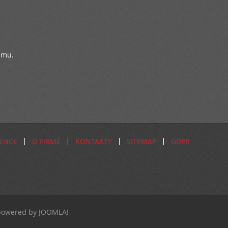
ému.
ENCE
O FIRMĚ
KONTAKTY
SITEMAP
GDPR
| powered by JOOMLA!