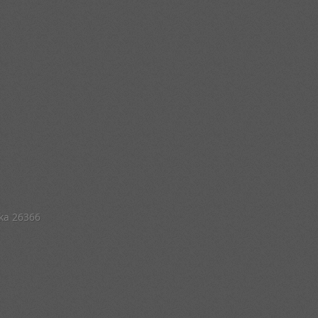
žka 26366