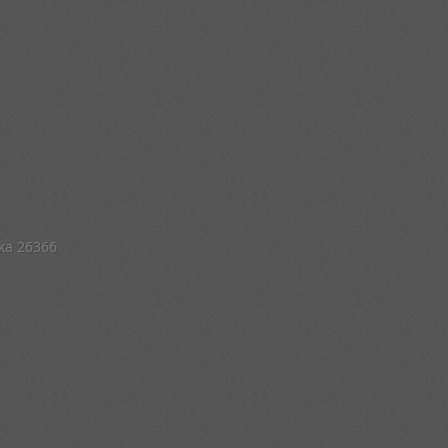
žka 26366