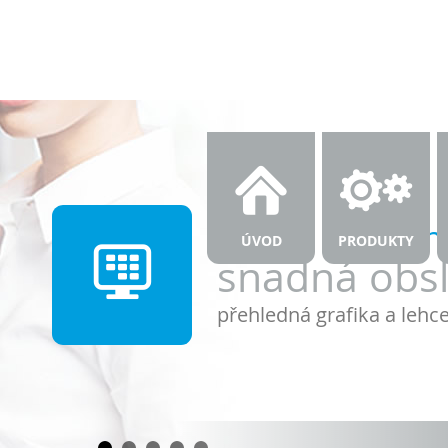
modul Pokladn
ÚVOD
PRODUKTY
snadná obs
přehledná grafika a lehc