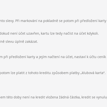
nto slevy. Při markování na pokladně se potom při předložení karty a
okud není účet uzavřen, kartu lze tedy načíst na účet kdykoli.
dně slevu úplně zakázat.
m při předložení karty a jejím načtení na účet, nastaví k účtu cení
a potom lze platit z tohoto kreditu způsobem platby „klubová karta“.
hem této doby není na kredit vložena žádná částka, kredit se vynulu