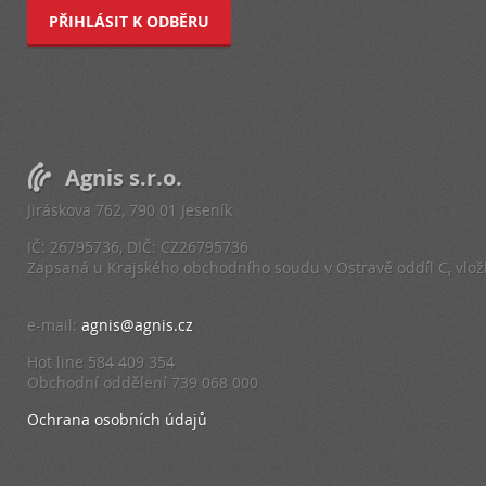
PŘIHLÁSIT K ODBĚRU
Agnis s.r.o.
Jiráskova 762, 790 01 Jeseník
IČ: 26795736, DIČ: CZ26795736
Zapsaná u Krajského obchodního soudu v Ostravě oddíl C, vlo
e-mail:
agnis@agnis.cz
Hot line 584 409 354
Obchodní oddělení 739 068 000
Ochrana osobních údajů