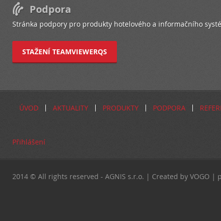
Podpora
Stránka podpory pro produkty hotelového a informačního syst
STAŽENÍ TEAMVIEWERQS
ÚVOD
AKTUALITY
PRODUKTY
PODPORA
REFER
Přihlášení
2014 © All rights reserved - AGNIS s.r.o. | Created by VOGO 