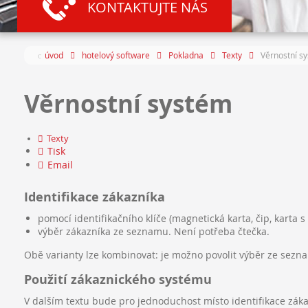
KONTAKTUJTE NÁS
úvod
hotelový software
Pokladna
Texty
Věrnostní s
Věrnostní systém
Texty
Tisk
Email
Identifikace zákazníka
pomocí identifikačního klíče (magnetická karta, čip, karta s
výběr zákazníka ze seznamu. Není potřeba čtečka.
Obě varianty lze kombinovat: je možno povolit výběr ze seznam
Použití zákaznického systému
V dalším textu bude pro jednoduchost místo identifikace zákaz