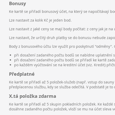
Bonusy
Ke kartě se přiřadí bonusový účet, na který se napočítávají b
Lze nastavit za kolik Kč je jeden bod.
Lze nastavit z jaké ceny se mají body počítat: z ceny jak je na
Lze nastavit, že určitý druh platby se do bonusu nebude zapo
Body z bonusového účtu lze využít pro poskytnutí "odměny".
při dosažení zadaného počtu bodů se nabídne uplatnění sle
při dosažení zadaného počtu bodů se přiřadí ke kartě zadan
po každém vyúčtování se na kreditní účet (viz. Kredit) při
Předplatné
Ke kartě se přiřadí až 5 položek-služeb (např. vstup do sauny 
předplacenou službu, kdy se služba odečítá. V podstatě je to o
X.tá položka zdarma
Ke kartě se přiřadí až 5 skupin pokladních položek. Ke každé
dosáhne zadaného počtu položek, vloží se mu na účet sleva ve