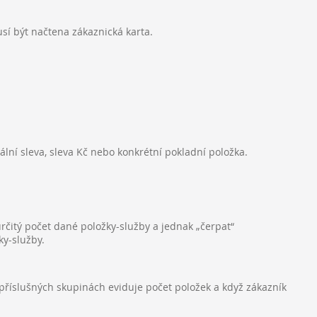
usí být načtena zákaznická karta.
ní sleva, sleva Kč nebo konkrétní pokladní položka.
určitý počet dané položky-služby a jednak „čerpat“
ky-služby.
příslušných skupinách eviduje počet položek a když zákazník