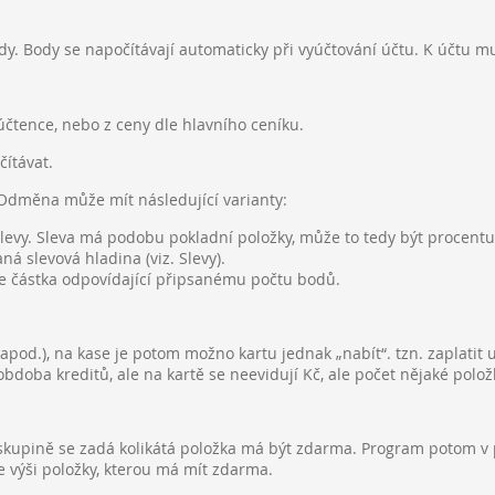
ody. Body se napočítávají automaticky při vyúčtování účtu. K účtu m
 účtence, nebo z ceny dle hlavního ceníku.
čítávat.
 Odměna může mít následující varianty:
vy. Sleva má podobu pokladní položky, může to tedy být procentuál
á slevová hladina (viz. Slevy).
čte částka odpovídající připsanému počtu bodů.
apod.), na kase je potom možno kartu jednak „nabít“. tzn. zaplatit 
bdoba kreditů, ale na kartě se neevidují Kč, ale počet nějaké polož
 skupině se zadá kolikátá položka má být zdarma. Program potom v 
 výši položky, kterou má mít zdarma.