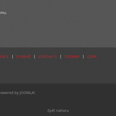
ému.
ENCE
O FIRMĚ
KONTAKTY
SITEMAP
GDPR
| powered by JOOMLA!
Zpět nahoru