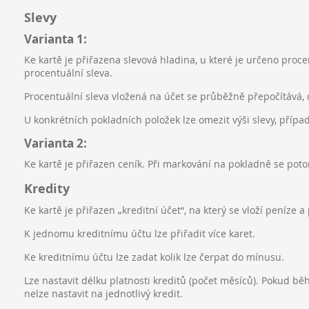
Slevy
Varianta 1:
Ke kartě je přiřazena slevová hladina, u které je určeno proce
procentuální sleva.
Procentuální sleva vložená na účet se průběžně přepočítává, d
U konkrétních pokladních položek lze omezit výši slevy, přípa
Varianta 2:
Ke kartě je přiřazen ceník. Při markování na pokladně se poto
Kredity
Ke kartě je přiřazen „kreditní účet“, na který se vloží peníze 
K jednomu kreditnímu účtu lze přiřadit více karet.
Ke kreditnímu účtu lze zadat kolik lze čerpat do mínusu.
Lze nastavit délku platnosti kreditů (počet měsíců). Pokud bě
nelze nastavit na jednotlivý kredit.