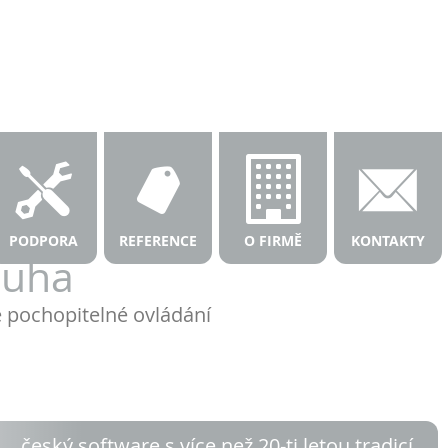
a
PODPORA
REFERENCE
O FIRMĚ
KONTAKTY
luha
e pochopitelné ovládání
český software s více než 20-ti letou tradicí